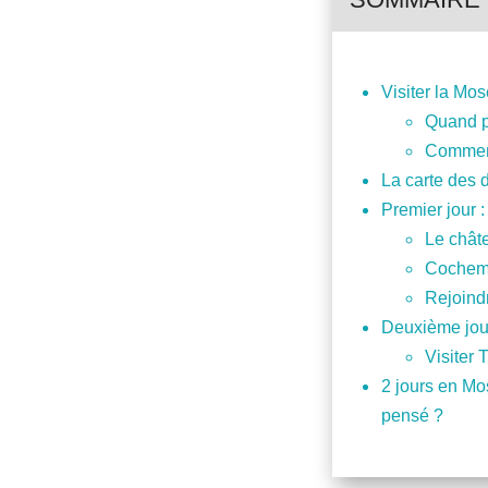
Visiter la Mos
Quand p
Comment 
La carte des 
Premier jour :
Le chât
Cochem,
Rejoind
Deuxième jour
Visiter 
2 jours en Mo
pensé ?