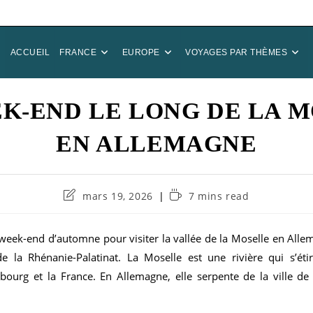
ACCUEIL
FRANCE
EUROPE
VOYAGES PAR THÈMES
K-END LE LONG DE LA 
EN ALLEMAGNE
Dernière
Temps
mars 19, 2026
7 mins read
modification
de
de
lecture :
la
week-end d’automne pour visiter la vallée de la Moselle en Allem
publication :
de la Rhénanie-Palatinat. La Moselle est une rivière qui s’ét
bourg et la France. En Allemagne, elle serpente de la ville de 