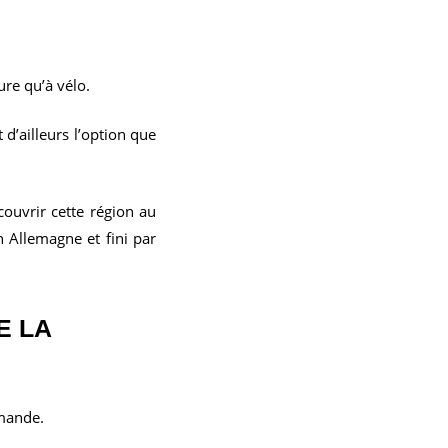
ure qu’à vélo.
 d’ailleurs l’option que
couvrir cette région au
 Allemagne et fini par
E LA
emande.