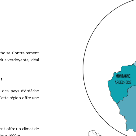
échoise. Contrairement
plus verdoyante, idéal
ur
n des pays d’Ardèche
tte région offre une
nt offre un climat de
iron 1000m.