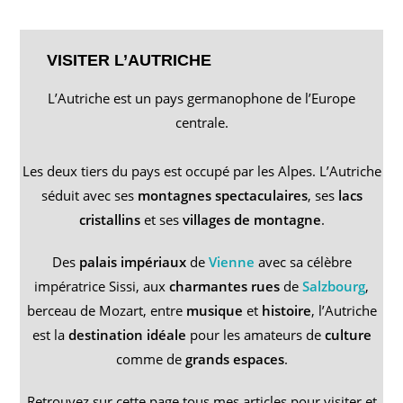
___
VISITER L’AUTRICHE
L’Autriche est un pays germanophone de l’Europe
centrale.
Les deux tiers du pays est occupé par les Alpes. L’Autriche
séduit avec ses
montagnes spectaculaires
, ses
lacs
cristallins
et ses
villages de montagne
.
Des
palais impériaux
de
Vienne
avec sa célèbre
impératrice Sissi, aux
charmantes rues
de
Salzbourg
,
berceau de Mozart, entre
musique
et
histoire
, l’Autriche
est la
destination idéale
pour les amateurs de
culture
comme de
grands espaces
.
Retrouvez sur cette page tous mes articles pour visiter et