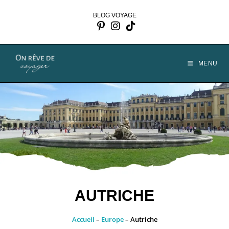
Skip
BLOG VOYAGE
to
content
MENU
AUTRICHE
Accueil
–
Europe
–
Autriche