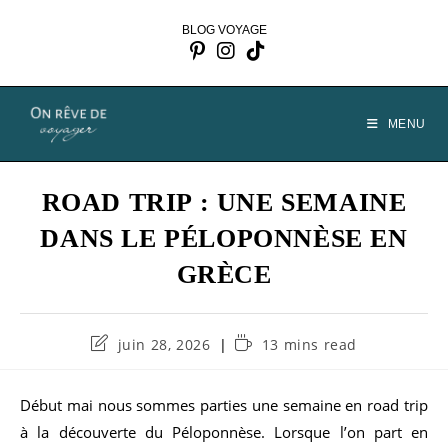
Skip
BLOG VOYAGE
to
content
MENU
ROAD TRIP : UNE SEMAINE
DANS LE PÉLOPONNÈSE EN
GRÈCE
Dernière
Temps
juin 28, 2026
13 mins read
modification
de
de
lecture :
la
Début mai nous sommes parties une semaine en road trip
publication :
à la découverte du Péloponnèse. Lorsque l’on part en