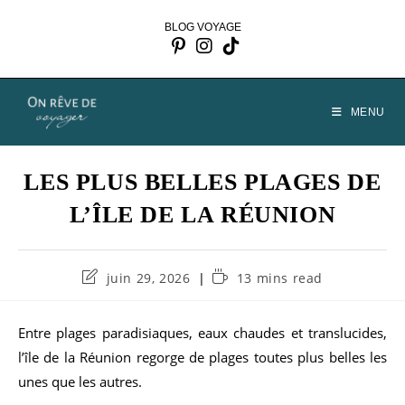
Skip
BLOG VOYAGE
to
content
MENU
LES PLUS BELLES PLAGES DE
L’ÎLE DE LA RÉUNION
Dernière
Temps
juin 29, 2026
13 mins read
modification
de
de
lecture :
la
Entre plages paradisiaques, eaux chaudes et translucides,
publication :
l’île de la Réunion regorge de plages toutes plus belles les
unes que les autres.